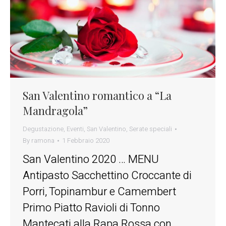
San Valentino romantico a “La
Mandragola”
Degustazione
,
Eventi
,
San Valentino
,
Serate speciali
By
ramona
1 Febbraio 2020
San Valentino 2020 … MENU
Antipasto Sacchettino Croccante di
Porri, Topinambur e Camembert
Primo Piatto Ravioli di Tonno
Mantecati alla Rapa Rossa con