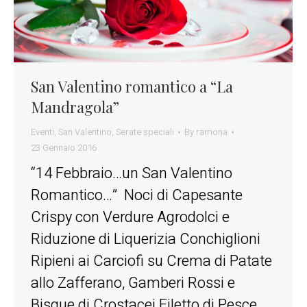
San Valentino romantico a “La
Mandragola”
Eventi
,
San Valentino
,
Serate speciali
By
ramona
23 Gennaio 2016
“14 Febbraio…un San Valentino
Romantico…” Noci di Capesante
Crispy con Verdure Agrodolci e
Riduzione di Liquerizia Conchiglioni
Ripieni ai Carciofi su Crema di Patate
allo Zafferano, Gamberi Rossi e
Bisque di Crostacei Filetto di Pesce