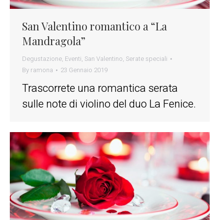
San Valentino romantico a “La
Mandragola”
Degustazione
,
Eventi
,
San Valentino
,
Serate speciali
By
ramona
23 Gennaio 2019
Trascorrete una romantica serata
sulle note di violino del duo La Fenice.