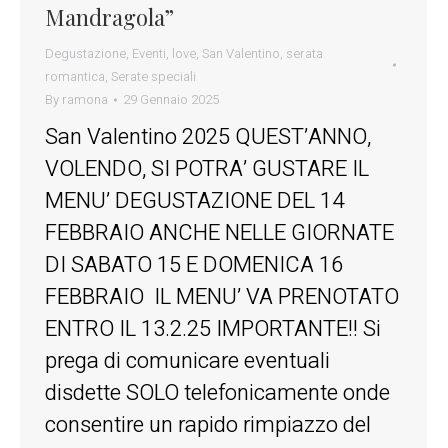
Mandragola”
Degustazione
,
Eventi
,
love
,
San Valentino
,
serata
romantica
,
Serate speciali
By
ramona
29 Gennaio 2025
San Valentino 2025 QUEST’ANNO,
VOLENDO, SI POTRA’ GUSTARE IL
MENU’ DEGUSTAZIONE DEL 14
FEBBRAIO ANCHE NELLE GIORNATE
DI SABATO 15 E DOMENICA 16
FEBBRAIO IL MENU’ VA PRENOTATO
ENTRO IL 13.2.25 IMPORTANTE!! Si
prega di comunicare eventuali
disdette SOLO telefonicamente onde
consentire un rapido rimpiazzo del