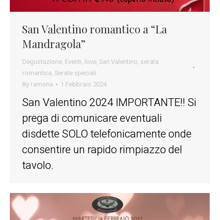
San Valentino romantico a “La
Mandragola”
Degustazione
,
Eventi
,
love
,
San Valentino
,
serata
romantica
,
Serate speciali
By
ramona
1 Febbraio 2024
San Valentino 2024 IMPORTANTE!! Si
prega di comunicare eventuali
disdette SOLO telefonicamente onde
consentire un rapido rimpiazzo del
tavolo.