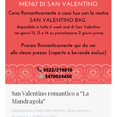
San Valentino romantico a “La
Mandragola”
Degustazione
,
Eventi
,
San Valentino
,
Serate speciali
By
ramona
2 Febbraio 2021