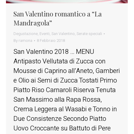
San Valentino romantico a “La
Mandragola”
Degustazione
,
Eventi
,
San Valentino
,
Serate speciali
By
ramona
8 Febbraio 2018
San Valentino 2018 … MENU
Antipasto Vellutata di Zucca con
Mousse di Caprino all’Aneto, Gamberi
e Olio ai Semi di Zucca Tostati Primo
Piatto Riso Carnaroli Riserva Tenuta
San Massimo alla Rapa Rossa,
Crema Leggera al Wasabi e Tonno in
Due Consistenze Secondo Piatto
Uovo Croccante su Battuto di Pere