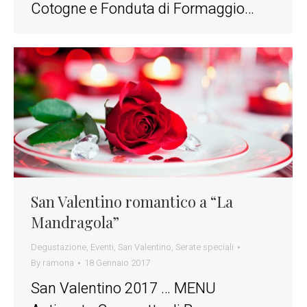
Cotogne e Fonduta di Formaggio…
San Valentino romantico a “La
Mandragola”
Degustazione
,
Eventi
,
San Valentino
,
Serate speciali
By
ramona
18 Gennaio 2017
San Valentino 2017 … MENU