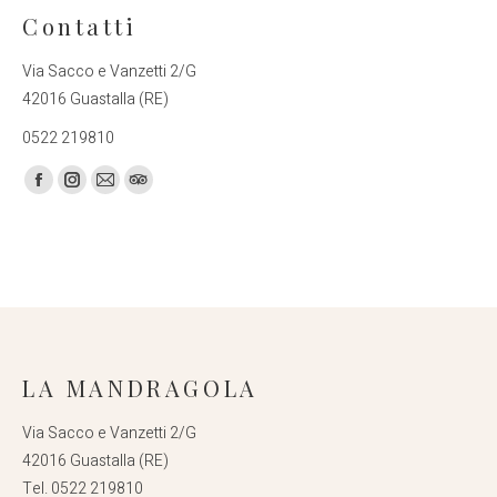
Contatti
Via Sacco e Vanzetti 2/G
42016 Guastalla (RE)
0522 219810
Find us on:
Facebook
Instagram
Mail
TripAdvisor
page
page
page
page
opens
opens
opens
opens
in
in
in
in
new
new
new
new
window
window
window
window
LA MANDRAGOLA
Via Sacco e Vanzetti 2/G
42016 Guastalla (RE)
Tel. 0522 219810