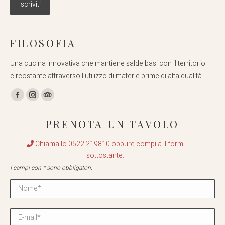
FILOSOFIA
Una cucina innovativa che mantiene salde basi con il territorio
circostante attraverso l'utilizzo di materie prime di alta qualità.
Find us on:
Facebook
Instagram
TripAdvisor
page
page
page
PRENOTA UN TAVOLO
opens
opens
opens
in
in
in
Chiama lo 0522 219810 oppure compila il form
new
new
new
sottostante.
window
window
window
I campi con * sono obbligatori.