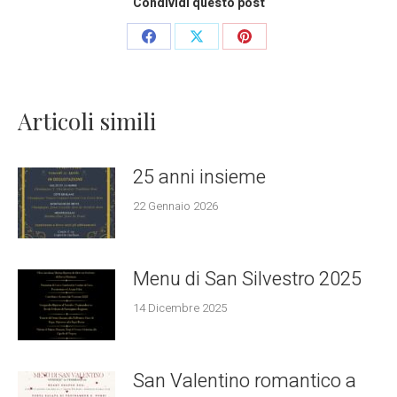
Condividi questo post
Share
Share
Share
on
on
on
Facebook
X
Pinterest
Articoli simili
25 anni insieme
22 Gennaio 2026
Menu di San Silvestro 2025
14 Dicembre 2025
San Valentino romantico a